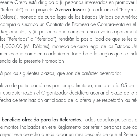
resente Oferta está dirigida a (i) personas interesadas en promover
 “Referente”) en el proyecto
Azenza Towers
(en adelante el “Proyecto
ólares), moneda de curso legal de los Estados Unidos de América
a compra o suscriba un Contrato de Promesa de Compraventa en el
e Reglamento, y (ii) personas que compren uno o varios apartamento
 los “Referidos” o “Referido”), tendrán la posibilidad de que se les
$1,000.00 (Mil Dólares), moneda de curso legal de los Estados Un
mentos que compren o adquieran, todo bajo las reglas que se indi
gencia de la presente Promoción
rá por los siguientes plazos, que son de carácter perentorio:
plazo de participación es por tiempo limitado, inicia el día 05 d
 cualquier razón el Organizador decidiera acortar el plazo de la o
fecha de terminación anticipada de la oferta y se respetarán las ref
 beneficio ofrecido para los Referentes.
Todas aquellas personas q
s montos indicados en este Reglamento por referir personas que c
anjear este derecho a más tardar un mes después de que el Referi