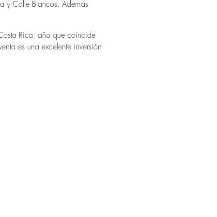
ruca y Calle Blancos. Además
Costa Rica, año que coincide
enta es una excelente inversión
 trata de un mega-desarrollo
leta de Azenza, considerando
mo áreas de recreación, zonas
 urbano a unos cuántos pasos
ntando con un centro
sto con el sello de calidad y la
ativo
la Lima
y de
El
Cafetal
, los
bajen unos 15 mil