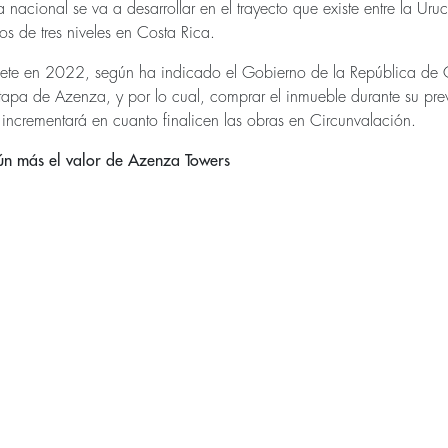
ra nacional se va a desarrollar en el trayecto que existe entre la U
s de tres niveles en Costa Rica.
lete en 2022, según ha indicado el Gobierno de la República de 
tapa de Azenza, y por lo cual, comprar el inmueble durante su prev
 incrementará en cuanto finalicen las obras en Circunvalación.
n más el valor de Azenza Towers
 contará con un elemento clave que va a aumentar su plusvalía. Se
reas de terreno, mismas que corresponden a 10 veces el área comp
na comercial. De estas 16 hectáreas, más de 8 serán utilizadas co
ros de
Rutas
Naturbanas
, convirtiendo dicho espacio es un pulmón
Una vez concluido, el nuevo mega-proyecto será de uso mixto, co
omerciales, áreas recreativas, ofibodegas e incluso un hotel. Todo e
, garantía de esta excelencia son los oficentros del
Centro
Corpor
00 mil m2 de área de oficinas, el espacio requerido para que tra