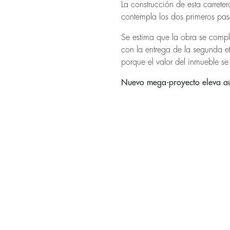
La construcción de esta carrete
contempla los dos primeros paso
Se estima que la obra se comp
con la entrega de la segunda e
porque el valor del inmueble se
Nuevo mega-proyecto eleva aú
El complejo residencial además
que se construirá en 16 hectá
las torres, áreas comunes y zo
verdes y acceso a 2,4 kilómet
de su apartamento en Azenza. 
comercial, oficentros, locales c
experiencia de Ganier & Garnier
cuales juntos suman cerca de 1
colaboradores.