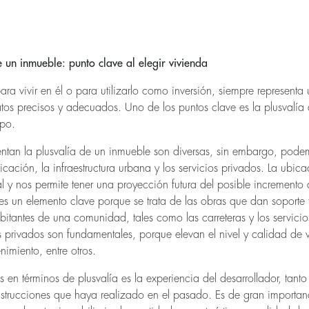
e un inmueble: punto clave al elegir vivienda
a vivir en él o para utilizarlo como inversión, siempre representa
s precisos y adecuados. Uno de los puntos clave es la plusvalía q
mpo.
entan la plusvalía de un inmueble son diversas, sin embargo, pod
ación, la infraestructura urbana y los servicios privados. La ubica
l y nos permite tener una proyección futura del posible incremento 
 es un elemento clave porque se trata de las obras que dan soporte 
abitantes de una comunidad, tales como las carreteras y los servicio
os privados son fundamentales, porque elevan el nivel y calidad de 
imiento, entre otros.
 en términos de plusvalía es la experiencia del desarrollador, tanto
trucciones que haya realizado en el pasado. Es de gran importanci