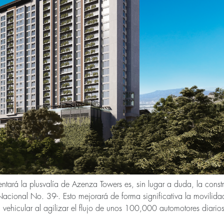
entará la plusvalía de Azenza Towers es, sin lugar a duda, la cons
acional No. 39-. Esto mejorará de forma significativa la movilidad 
n vehicular al agilizar el flujo de unos 100,000 automotores diarios